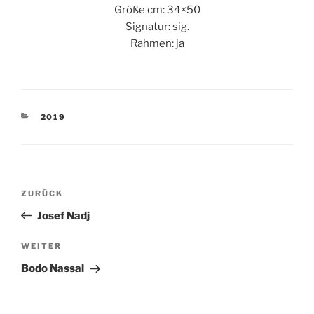
Größe cm: 34×50
Signatur: sig.
Rahmen: ja
KATEGORIEN
2019
Beitragsnavigation
Vorheriger
ZURÜCK
Beitrag
Josef Nadj
Nächster
WEITER
Beitrag
Bodo Nassal