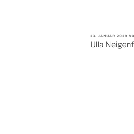
VERÖFFENTLICHT
13. JANUAR 2019
V
AM
Ulla Neigen