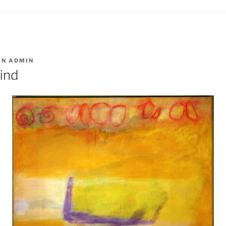
ON
ADMIN
find