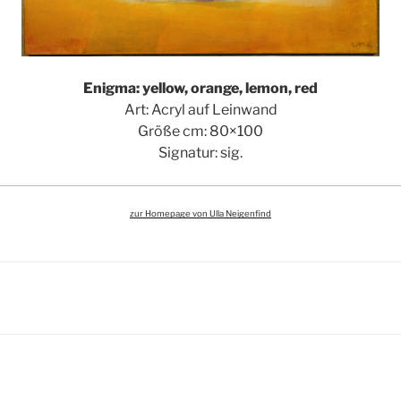
Enigma: yellow, orange, lemon, red
Art: Acryl auf Leinwand
Größe cm: 80×100
Signatur: sig.
zur Homepage von Ulla Neigenfind
igation