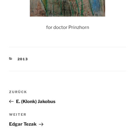
for doctor Prinzhorn
KATEGORIEN
2013
Beitragsnavigation
Vorheriger
ZURÜCK
Beitrag
E. (Klonk) Jakobus
Nächster
WEITER
Beitrag
Edgar Tezak