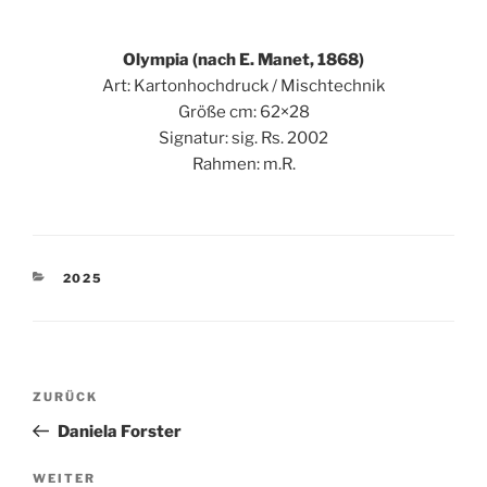
Olympia (nach E. Manet, 1868)
Art: Kartonhochdruck / Mischtechnik
Größe cm: 62×28
Signatur: sig. Rs. 2002
Rahmen: m.R.
KATEGORIEN
2025
Beitragsnavigation
Vorheriger
ZURÜCK
Beitrag
Daniela Forster
Nächster
WEITER