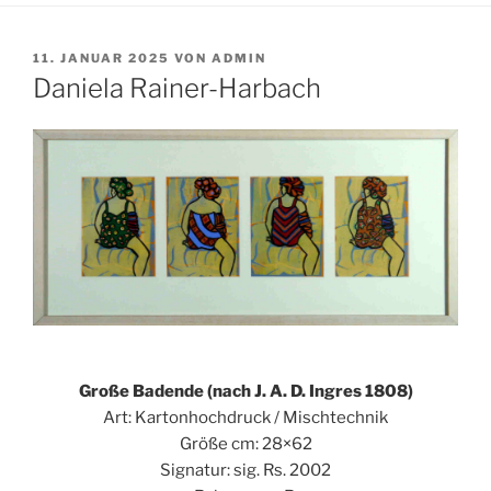
VERÖFFENTLICHT
11. JANUAR 2025
VON
ADMIN
AM
Daniela Rainer-Harbach
Große Badende (nach J. A. D. Ingres 1808)
Art: Kartonhochdruck / Mischtechnik
Größe cm: 28×62
Signatur: sig. Rs. 2002