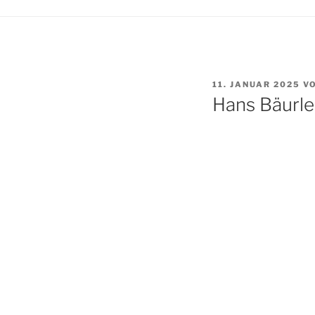
VERÖFFENTLICHT
11. JANUAR 2025
V
AM
Hans Bäurle