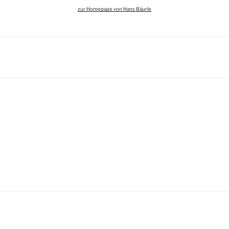
zur Homepage von Hans Bäurle
igation