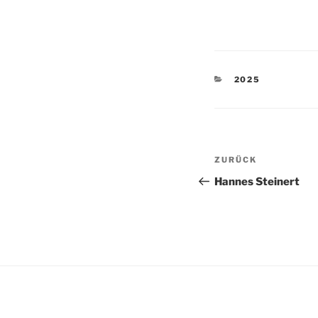
KATEGORIEN
2025
Beitragsnav
Vorheriger
ZURÜCK
Beitrag
Hannes Steinert