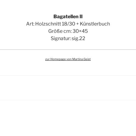
Bagatellen II
Art: Holzschnitt 18/30 + Künstlerbuch
Größe cm: 30×45
Signatur: sig.22
zur Homepage von Martina Geist
igation