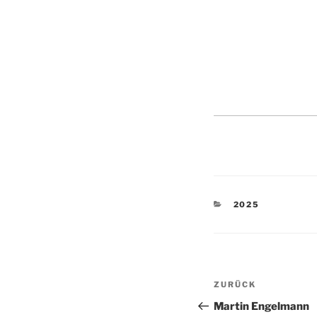
KATEGORIEN
2025
Beitragsnav
Vorheriger
ZURÜCK
Beitrag
Martin Engelmann