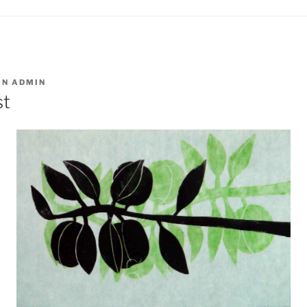
ON
ADMIN
st