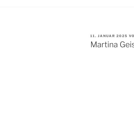
VERÖFFENTLICHT
11. JANUAR 2025
V
AM
Martina Gei