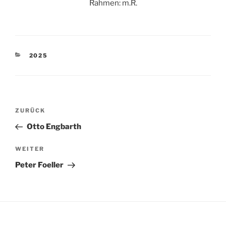
Rahmen: m.R.
KATEGORIEN
2025
Beitragsnavigation
Vorheriger
ZURÜCK
Beitrag
Otto Engbarth
Nächster
WEITER
Beitrag
Peter Foeller