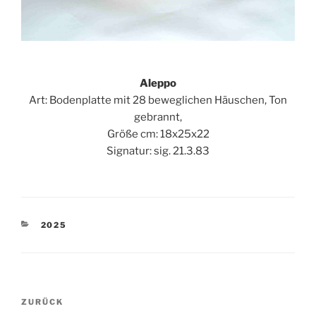
Aleppo
Art: Bodenplatte mit 28 beweglichen Häuschen, Ton
gebrannt,
Größe cm: 18x25x22
Signatur: sig. 21.3.83
KATEGORIEN
2025
Beitragsnavigation
Vorheriger
ZURÜCK