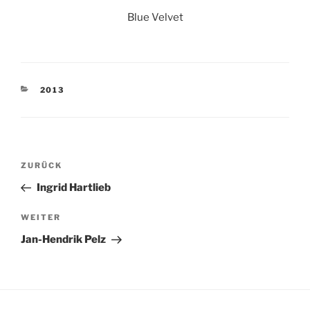
Blue Velvet
KATEGORIEN
2013
Beitragsnavigation
Vorheriger
ZURÜCK
Beitrag
Ingrid Hartlieb
Nächster
WEITER
Beitrag
Jan-Hendrik Pelz