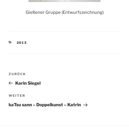
Gießener Gruppe (Entwurfszeichnung)
KATEGORIEN
2013
Beitragsnavigation
Vorheriger
ZURÜCK
Beitrag
Karin Siegel
Nächster
WEITER
Beitrag
kaTsu sann – Doppelkunst – Katrin