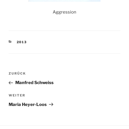
Aggression
KATEGORIEN
2013
Beitragsnavigation
Vorheriger
ZURÜCK
Beitrag
Manfred Schweiss
Nächster
WEITER
Beitrag
Maria Heyer-Loos