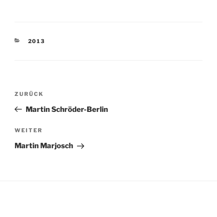
KATEGORIEN
2013
Beitragsnavigation
Vorheriger
ZURÜCK
Beitrag
Martin Schröder-Berlin
Nächster
WEITER
Beitrag
Martin Marjosch