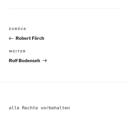
Beitragsnavigation
Vorheriger
ZURÜCK
Beitrag
Robert Förch
Nächster
WEITER
Beitrag
Rolf Bodenseh
alle Rechte vorbehalten