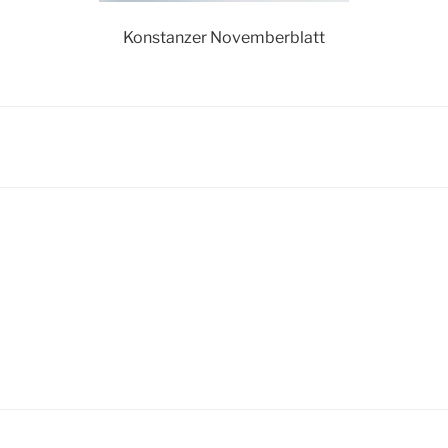
Konstanzer Novemberblatt
igation