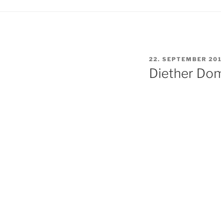
VERÖFFENTLICHT
22. SEPTEMBER 20
AM
Diether Do