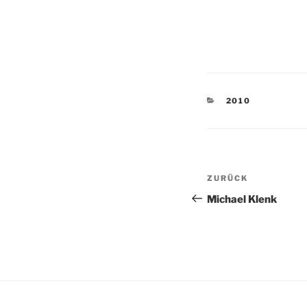
KATEGORIEN
2010
Beitragsnav
Vorheriger
ZURÜCK
Beitrag
Michael Klenk