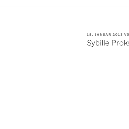
VERÖFFENTLICHT
18. JANUAR 2013
V
AM
Sybille Pro