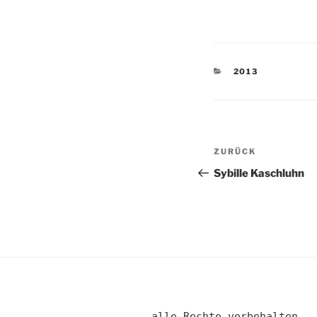
KATEGORIEN
2013
Beitragsnav
Vorheriger
ZURÜCK
Beitrag
Sybille Kaschluhn
alle Rechte vorbehalten