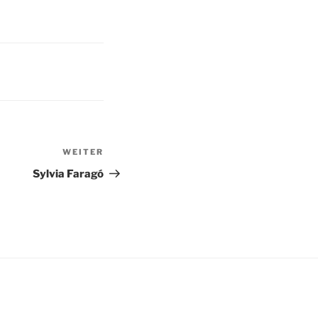
WEITER
Nächster
Beitrag
Sylvia Faragó