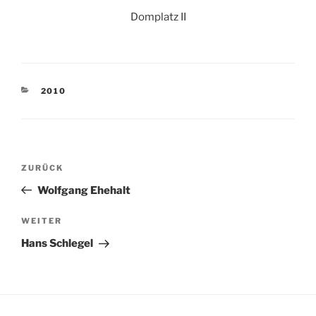
Domplatz II
KATEGORIEN
2010
Beitragsnavigation
Vorheriger
ZURÜCK
Beitrag
Wolfgang Ehehalt
Nächster
WEITER
Beitrag
Hans Schlegel