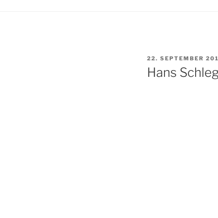
VERÖFFENTLICHT
22. SEPTEMBER 20
AM
Hans Schleg