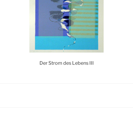
Der Strom des Lebens III
igation