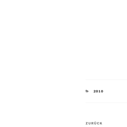
KATEGORIEN
2010
Beitragsnav
Vorheriger
ZURÜCK