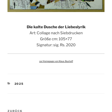
Die kalte Dusche der Liebeslyrik
Art: Collage nach Siebdrucken
Größe cm: 105×77
Signatur: sig. Rs. 2020
zur Homepage von Klaus Bushoff
KATEGORIEN
2025
Beitragsnavigation
Vorheriger
ZURÜCK