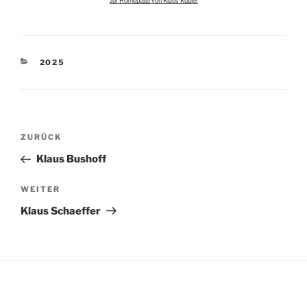
zur Homepage von Klaus Kugler
KATEGORIEN
2025
Beitragsnavigation
Vorheriger
ZURÜCK
Beitrag
Klaus Bushoff
Nächster
WEITER
Beitrag
Klaus Schaeffer